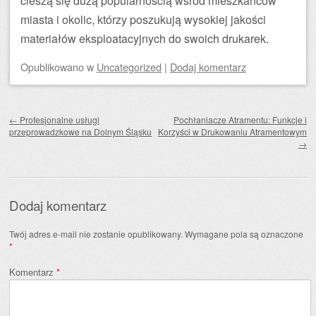
cieszą się dużą popularnością wśród mieszkańców
miasta i okolic, którzy poszukują wysokiej jakości
materiałów eksploatacyjnych do swoich drukarek.
Opublikowano
w
Uncategorized
|
Dodaj komentarz
Zobacz wpisy
←
Profesjonalne usługi
Pochłaniacze Atramentu: Funkcje i
przeprowadzkowe na Dolnym Śląsku
Korzyści w Drukowaniu Atramentowym
→
Dodaj komentarz
Twój adres e-mail nie zostanie opublikowany.
Wymagane pola są oznaczone
*
Komentarz
*