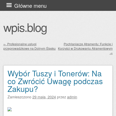
Przejdź
Główne menu
do
treści
wpis.blog
←
Profesjonalne usługi
Pochłaniacze Atramentu: Funkcje i
przeprowadzkowe na Dolnym Śląsku
Korzyści w Drukowaniu Atramentowym
Zobacz wpisy
→
Wybór Tuszy i Tonerów: Na
co Zwrócić Uwagę podczas
Zakupu?
Zamieszczono
29 maja, 2024
przez
admin