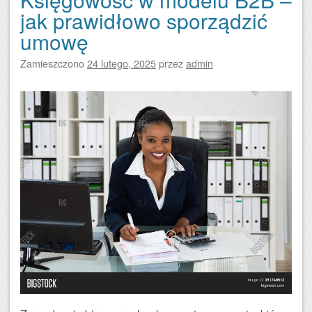
jak prawidłowo sporządzić
umowę
Zamieszczono
24 lutego, 2025
przez
admin