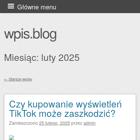
Przejdź
Główne menu
do
treści
wpis.blog
Miesiąc:
luty 2025
←
Starsze wpisy
Zobacz wpisy
Czy kupowanie wyświetleń
TikTok może zaszkodzić?
Zamieszczono
25 lutego, 2025
przez
admin