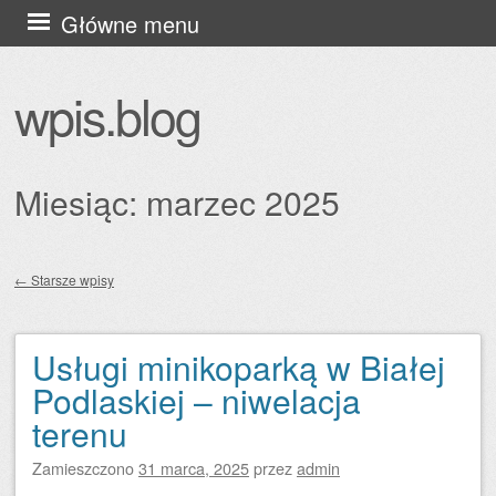
Przejdź
Główne menu
do
treści
wpis.blog
Miesiąc:
marzec 2025
←
Starsze wpisy
Zobacz wpisy
Usługi minikoparką w Białej
Podlaskiej – niwelacja
terenu
Zamieszczono
31 marca, 2025
przez
admin