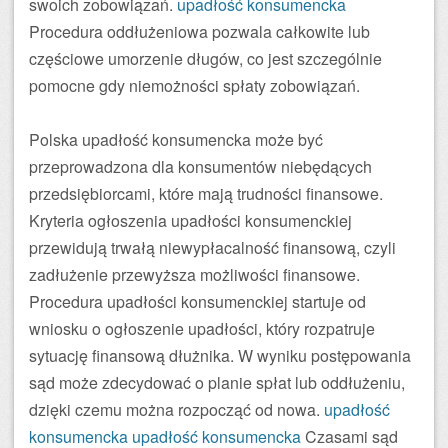
swoich zobowiązań.
upadłość konsumencka
Procedura oddłużeniowa pozwala całkowite lub
częściowe umorzenie długów, co jest szczególnie
pomocne gdy niemożności spłaty zobowiązań.
Polska upadłość konsumencka może być
przeprowadzona dla konsumentów niebędących
przedsiębiorcami, które mają trudności finansowe.
Kryteria ogłoszenia upadłości konsumenckiej
przewidują trwałą niewypłacalność finansową, czyli
zadłużenie przewyższa możliwości finansowe.
Procedura upadłości konsumenckiej startuje od
wniosku o ogłoszenie upadłości, który rozpatruje
sytuację finansową dłużnika. W wyniku postępowania
sąd może zdecydować o planie spłat lub oddłużeniu,
dzięki czemu można rozpocząć od nowa.
upadłość
konsumencka
upadłość konsumencka
Czasami sąd