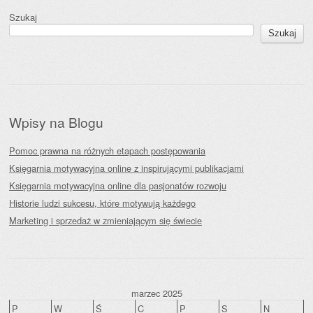
Szukaj
Szukaj
Wpisy na Blogu
Pomoc prawna na różnych etapach postępowania
Księgarnia motywacyjna online z inspirującymi publikacjami
Księgarnia motywacyjna online dla pasjonatów rozwoju
Historie ludzi sukcesu, które motywują każdego
Marketing i sprzedaż w zmieniającym się świecie
marzec 2025
P
W
Ś
C
P
S
N