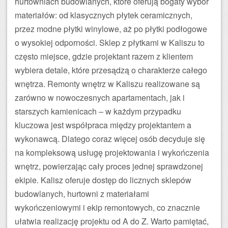
hurtowniach budowlanych, które oferują bogaty wybór
materiałów: od klasycznych płytek ceramicznych,
przez modne płytki winylowe, aż po płytki podłogowe
o wysokiej odporności. Sklep z płytkami w Kaliszu to
często miejsce, gdzie projektant razem z klientem
wybiera detale, które przesądzą o charakterze całego
wnętrza. Remonty wnętrz w Kaliszu realizowane są
zarówno w nowoczesnych apartamentach, jak i
starszych kamienicach – w każdym przypadku
kluczowa jest współpraca między projektantem a
wykonawcą. Dlatego coraz więcej osób decyduje się
na kompleksową usługę projektowania i wykończenia
wnętrz, powierzając cały proces jednej sprawdzonej
ekipie. Kalisz oferuje dostęp do licznych sklepów
budowlanych, hurtowni z materiałami
wykończeniowymi i ekip remontowych, co znacznie
ułatwia realizację projektu od A do Z. Warto pamiętać,