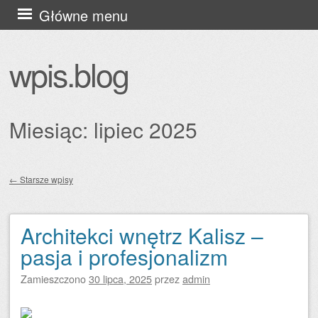
Przejdź
Główne menu
do
treści
wpis.blog
Miesiąc:
lipiec 2025
←
Starsze wpisy
Zobacz wpisy
Architekci wnętrz Kalisz –
pasja i profesjonalizm
Zamieszczono
30 lipca, 2025
przez
admin