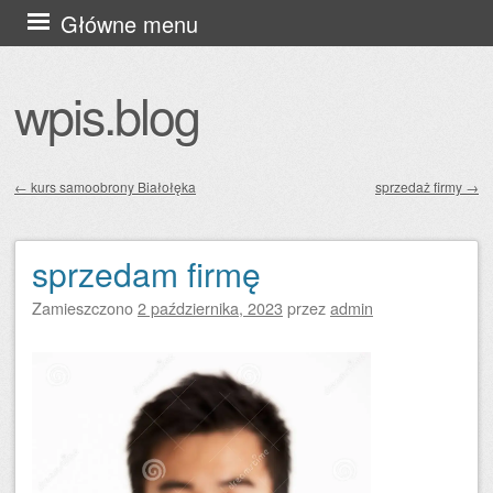
Przejdź
Główne menu
do
treści
wpis.blog
←
kurs samoobrony Białołęka
sprzedaż firmy
→
Zobacz wpisy
sprzedam firmę
Zamieszczono
2 października, 2023
przez
admin