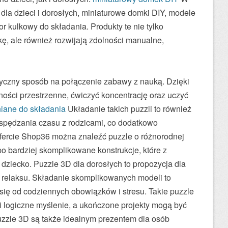
 dla dzieci i dorosłych, miniaturowe domki DIY, modele
r kulkowy do składania. Produkty te nie tylko
ę, ale również rozwijają zdolności manualne,
styczny sposób na połączenie zabawy z nauką. Dzięki
ności przestrzenne, ćwiczyć koncentrację oraz uczyć
iane do składania
Układanie takich puzzli to również
spędzania czasu z rodzicami, co dodatkowo
fercie Shop36 można znaleźć puzzle o różnorodnej
po bardziej skomplikowane konstrukcje, które z
dziecko. Puzzle 3D dla dorosłych to propozycja dla
relaksu. Składanie skomplikowanych modeli to
się od codziennych obowiązków i stresu. Takie puzzle
i logiczne myślenie, a ukończone projekty mogą być
zzle 3D są także idealnym prezentem dla osób