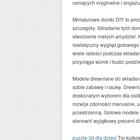
ceniących oryginalne i angażu
Miniaturowe domki DIY to prod
szczegóły. Składanie tych do
stworzenie małych arcydzieł. 
realistyczny wygląd gotowego 
wiele radości podczas składani
przyciąga wzrok i budzi podzi
Modele drewniane do składania
sobie zabawę i naukę. Drewnia
doskonałym wyborem dla osób 
rozwija zdolności manualne, uc
przestrzenną. Gotowe modele 
stanowić wyjątkowy prezent dla
puzzle 3d dla dzieci
Tor kulkow