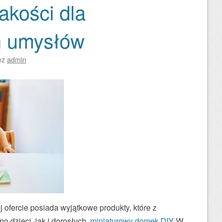
akości dla
h umysłów
ez
admin
j ofercie posiada wyjątkowe produkty, które z
o dzieci, jak i dorosłych.
miniaturowy domek DIY
W