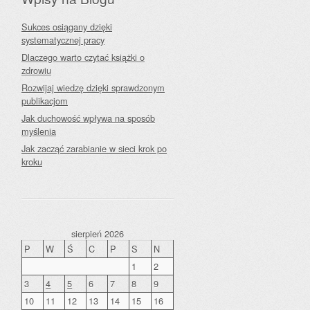
Sukces osiągany dzięki
systematycznej pracy
Dlaczego warto czytać książki o
zdrowiu
Rozwijaj wiedzę dzięki sprawdzonym
publikacjom
Jak duchowość wpływa na sposób
myślenia
Jak zacząć zarabianie w sieci krok po
kroku
sierpień 2026
P
W
Ś
C
P
S
N
1
2
3
4
5
6
7
8
9
10
11
12
13
14
15
16