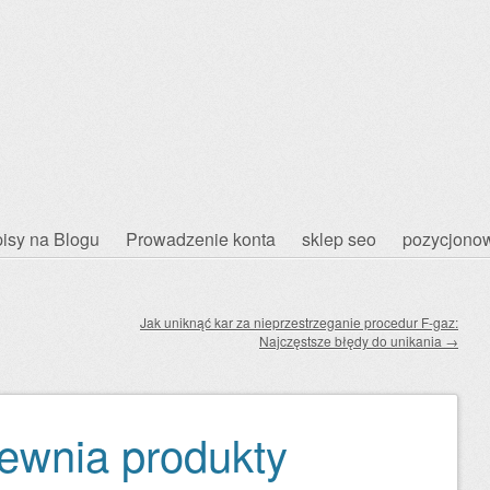
isy na Blogu
Prowadzenie konta
sklep seo
pozycjonow
Jak uniknąć kar za nieprzestrzeganie procedur F-gaz:
Najczęstsze błędy do unikania
→
ewnia produkty