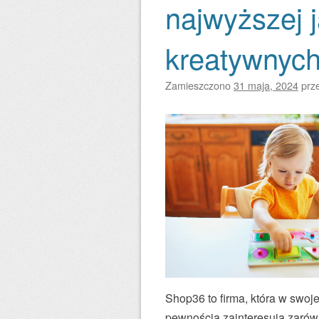
najwyższej j
kreatywnyc
Zamieszczono
31 maja, 2024
prz
Shop36 to firma, która w swoje
pewnością zainteresują zarówn