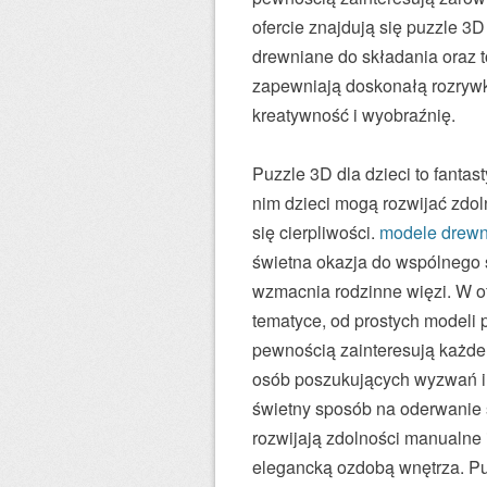
ofercie znajdują się puzzle 3D
drewniane do składania oraz to
zapewniają doskonałą rozrywk
kreatywność i wyobraźnię.
Puzzle 3D dla dzieci to fanta
nim dzieci mogą rozwijać zdol
się cierpliwości.
modele drewn
świetna okazja do wspólnego 
wzmacnia rodzinne więzi. W o
tematyce, od prostych modeli 
pewnością zainteresują każde 
osób poszukujących wyzwań i 
świetny sposób na oderwanie 
rozwijają zdolności manualne 
elegancką ozdobą wnętrza. Pu