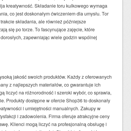
ija kreatywność. Składanie toru kulkowego wymaga
nia, co jest doskonałym ćwiczeniem dla umysłu. Tor
trakcie składania, ale również późniejsze
ją się po torze. To fascynujące zajęcie, które
i dorosłych, zapewniając wiele godzin wspólnej
 wysoką jakość swoich produktów. Każdy z oferowanych
nany z najlepszych materiałów, co gwarantuje ich
ogą liczyć na różnorodność i szeroki wybór, co sprawia,
bie. Produkty dostępne w ofercie Shop36 to doskonały
reatywności i umiejętności manualnych. Zakupy w
ysfakcji i zadowolenia. Firma oferuje atrakcyjne ceny
awę. Klienci mogą liczyć na profesjonalną obsługę i