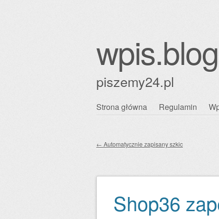
wpis.blog
piszemy24.pl
Przejdź
Strona główna
Regulamin
Wp
Główne menu
do
treści
←
Automatycznie zapisany szkic
Zobacz wpisy
Shop36 zap