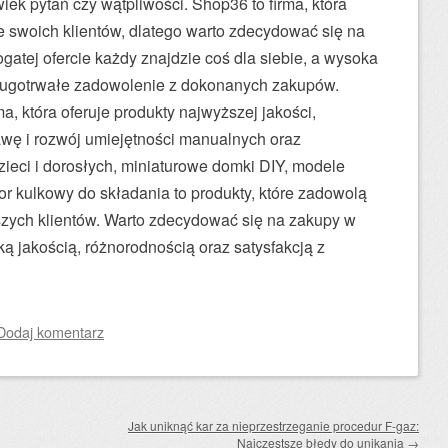
ek pytań czy wątpliwości. Shop36 to firma, która
e swoich klientów, dlatego warto zdecydować się na
ogatej ofercie każdy znajdzie coś dla siebie, a wysoka
ługotrwałe zadowolenie z dokonanych zakupów.
, która oferuje produkty najwyższej jakości,
wę i rozwój umiejętności manualnych oraz
zieci i dorosłych, miniaturowe domki DIY, modele
or kulkowy do składania to produkty, które zadowolą
szych klientów. Warto zdecydować się na zakupy w
ą jakością, różnorodnością oraz satysfakcją z
Dodaj komentarz
Jak uniknąć kar za nieprzestrzeganie procedur F-gaz:
Najczęstsze błędy do unikania
→