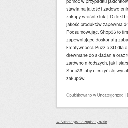
pomoc w przypadku jakichkolwi
stawia na jakość i zadowoleni
zakupy właśnie tutaj. Dzięki b
jakość produktów zapewnia d
Podsumowując, Shop36 to firma
zapewniające doskonałą zaba
kreatywności. Puzzle 3D dla d
drewniane do składania oraz t
zarówno młodszych, jak i star
Shop36, aby cieszyć się wysok
zakupów.
Opublikowano
w
Uncategorized
|
Zobacz wpisy
←
Automatycznie zapisany szkic