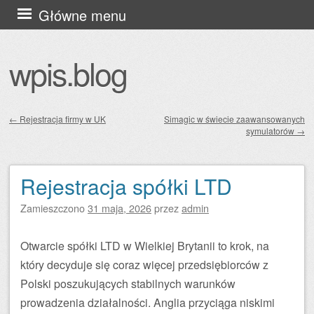
Przejdź
Główne menu
do
treści
wpis.blog
←
Rejestracja firmy w UK
Simagic w świecie zaawansowanych
symulatorów
→
Zobacz wpisy
Rejestracja spółki LTD
Zamieszczono
31 maja, 2026
przez
admin
Otwarcie spółki LTD w Wielkiej Brytanii to krok, na
który decyduje się coraz więcej przedsiębiorców z
Polski poszukujących stabilnych warunków
prowadzenia działalności. Anglia przyciąga niskimi