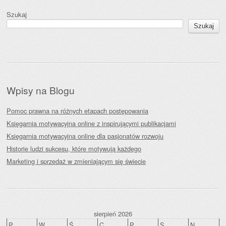
Szukaj
Szukaj
Wpisy na Blogu
Pomoc prawna na różnych etapach postępowania
Księgarnia motywacyjna online z inspirującymi publikacjami
Księgarnia motywacyjna online dla pasjonatów rozwoju
Historie ludzi sukcesu, które motywują każdego
Marketing i sprzedaż w zmieniającym się świecie
sierpień 2026
P
W
Ś
C
P
S
N