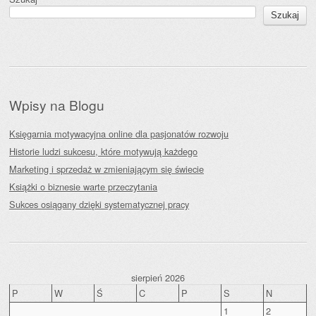
Szukaj
Wpisy na Blogu
Księgarnia motywacyjna online dla pasjonatów rozwoju
Historie ludzi sukcesu, które motywują każdego
Marketing i sprzedaż w zmieniającym się świecie
Książki o biznesie warte przeczytania
Sukces osiągany dzięki systematycznej pracy
sierpień 2026
P
W
Ś
C
P
S
N
1
2