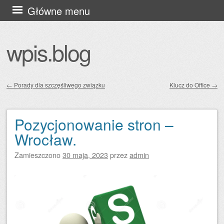
Przejdź
Główne menu
do
treści
wpis.blog
←
Porady dla szczęśliwego związku
Klucz do Office
→
Zobacz wpisy
Pozycjonowanie stron –
Wrocław.
Zamieszczono
30 maja, 2023
przez
admin