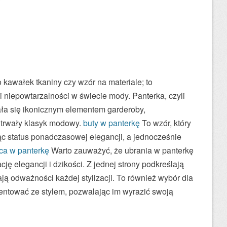
o kawałek tkaniny czy wzór na materiale; to
i niepowtarzalności w świecie mody. Panterka, czyli
 stała się ikonicznym elementem garderoby,
w trwały klasyk modowy.
buty w panterkę
To wzór, który
ąc status ponadczasowej elegancji, a jednocześnie
ca w panterkę
Warto zauważyć, że ubrania w panterkę
ę elegancji i dzikości. Z jednej strony podkreślają
ją odważności każdej stylizacji. To również wybór dla
entować ze stylem, pozwalając im wyrazić swoją