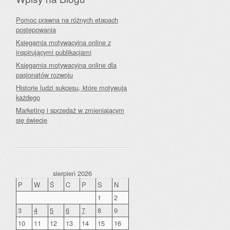
Pomoc prawna na różnych etapach
postępowania
Księgarnia motywacyjna online z
inspirującymi publikacjami
Księgarnia motywacyjna online dla
pasjonatów rozwoju
Historie ludzi sukcesu, które motywują
każdego
Marketing i sprzedaż w zmieniającym
się świecie
sierpień 2026
P
W
Ś
C
P
S
N
1
2
3
4
5
6
7
8
9
10
11
12
13
14
15
16