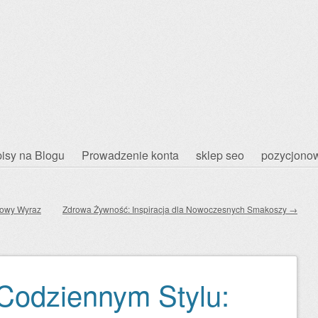
isy na Blogu
Prowadzenie konta
sklep seo
pozycjonow
owy Wyraz
Zdrowa Żywność: Inspiracja dla Nowoczesnych Smakoszy
→
Codziennym Stylu: