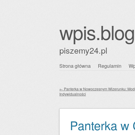
wpis.blog
piszemy24.pl
Przejdź
Strona główna
Regulamin
Wp
Główne menu
do
treści
←
Panterka w Nowoczesnym Wizerunku: Mod
Indywidualności
Zobacz wpisy
Panterka w 