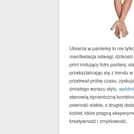
Ubrania w panterkę to nie tylk
manifestacja odwagi, dzikości 
print imitujący futro pantery,
przekształcając się z trendu 
przetrwał próbę czasu, zyskuj
śmiałego wyrazu stylu.
spódni
stanowią dynamiczną kombinacj
pewność siebie, z drugiej doda
kobiet, które pragną eksperym
kreatywność i zmysłowość.