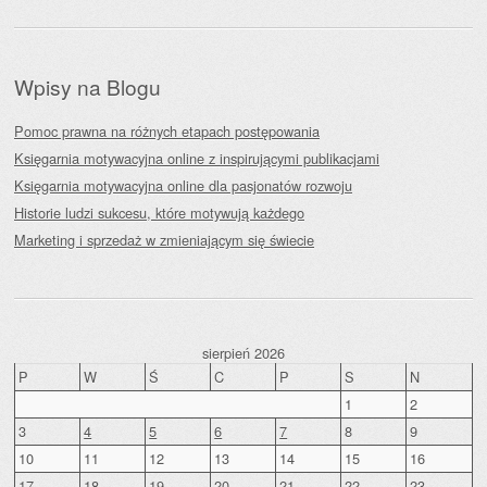
Wpisy na Blogu
Pomoc prawna na różnych etapach postępowania
Księgarnia motywacyjna online z inspirującymi publikacjami
Księgarnia motywacyjna online dla pasjonatów rozwoju
Historie ludzi sukcesu, które motywują każdego
Marketing i sprzedaż w zmieniającym się świecie
sierpień 2026
P
W
Ś
C
P
S
N
1
2
3
4
5
6
7
8
9
10
11
12
13
14
15
16
17
18
19
20
21
22
23