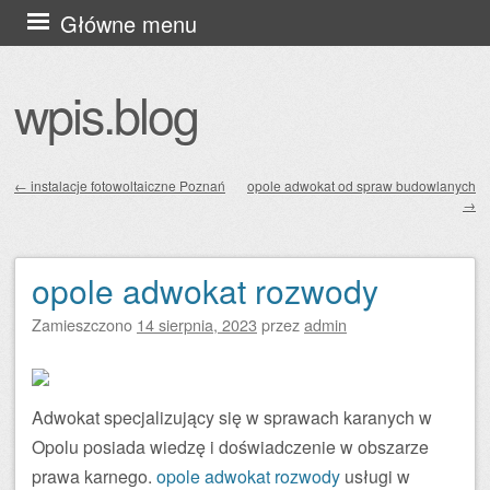
Przejdź
Główne menu
do
treści
wpis.blog
←
instalacje fotowoltaiczne Poznań
opole adwokat od spraw budowlanych
→
Zobacz wpisy
opole adwokat rozwody
Zamieszczono
14 sierpnia, 2023
przez
admin
Adwokat specjalizujący się w sprawach karanych w
Opolu posiada wiedzę i doświadczenie w obszarze
prawa karnego.
opole adwokat rozwody
usługi w