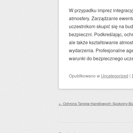
W przypadku imprez integracy
atmosfery. Zarządzanie ewent
uczestnikom skupić się na bud
bezpieczni. Podkreślając, ochr
ale także kształtowanie atmos
wydarzenia. Profesjonalne ag
warunki do bezpiecznego ucze
Opublikowano
w
Uncategorized
|
Zobacz wpisy
←
Ochrona Targów Handlowych: Spokojny Bi