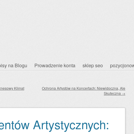
isy na Blogu
Prowadzenie konta
sklep seo
pozycjonow
znesowy Klimat
Ochrona Artystów na Koncertach: Niewidoczna, Ale
Skuteczna
→
ntów Artystycznych: