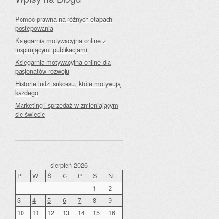
Pomoc prawna na różnych etapach
postępowania
Księgarnia motywacyjna online z
inspirującymi publikacjami
Księgarnia motywacyjna online dla
pasjonatów rozwoju
Historie ludzi sukcesu, które motywują
każdego
Marketing i sprzedaż w zmieniającym
się świecie
sierpień 2026
P
W
Ś
C
P
S
N
1
2
3
4
5
6
7
8
9
10
11
12
13
14
15
16