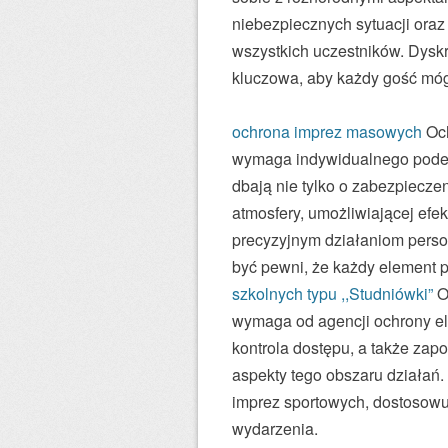
niebezpiecznych sytuacji oraz
wszystkich uczestników. Dyskr
kluczowa, aby każdy gość móg
ochrona imprez masowych
Och
wymaga indywidualnego podejś
dbają nie tylko o zabezpieczen
atmosfery, umożliwiającej efe
precyzyjnym działaniom perso
być pewni, że każdy element 
szkolnych typu ,,Studniówki”
Oc
wymaga od agencji ochrony ela
kontrola dostępu, a także za
aspekty tego obszaru działań.
imprez sportowych, dostosowu
wydarzenia.