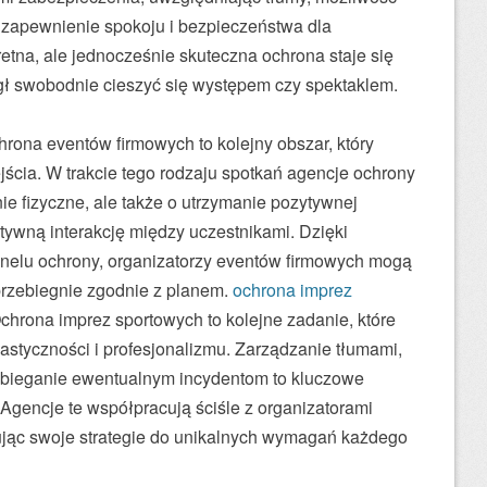
 zapewnienie spokoju i bezpieczeństwa dla
etna, ale jednocześnie skuteczna ochrona staje się
ł swobodnie cieszyć się występem czy spektaklem.
rona eventów firmowych to kolejny obszar, który
cia. W trakcie tego rodzaju spotkań agencje ochrony
ie fizyczne, ale także o utrzymanie pozytywnej
ktywną interakcję między uczestnikami. Dzięki
nelu ochrony, organizatorzy eventów firmowych mogą
przebiegnie zgodnie z planem.
ochrona imprez
hrona imprez sportowych to kolejne zadanie, które
styczności i profesjonalizmu. Zarządzanie tłumami,
pobieganie ewentualnym incydentom to kluczowe
 Agencje te współpracują ściśle z organizatorami
jąc swoje strategie do unikalnych wymagań każdego