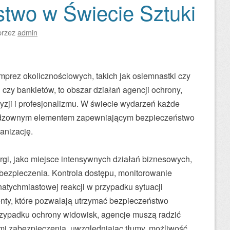
two w Świecie Sztuki
przez
admin
prez okolicznościowych, takich jak osiemnastki czy
i czy bankietów, to obszar działań agencji ochrony,
zji i profesjonalizmu. W świecie wydarzeń każde
eodzownym elementem zapewniającym bezpieczeństwo
anizację.
rgi, jako miejsce intensywnych działań biznesowych,
zpieczenia. Kontrola dostępu, monitorowanie
natychmiastowej reakcji w przypadku sytuacji
nty, które pozwalają utrzymać bezpieczeństwo
przypadku ochrony widowisk, agencje muszą radzić
mi zabezpieczenia, uwzględniając tłumy, możliwość