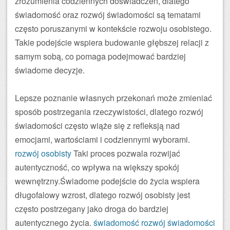
zrozumienia codziennych doświadczeń, dlatego
świadomość oraz rozwój świadomości są tematami
często poruszanymi w kontekście rozwoju osobistego.
Takie podejście wspiera budowanie głębszej relacji z
samym sobą, co pomaga podejmować bardziej
świadome decyzje.
Lepsze poznanie własnych przekonań może zmieniać
sposób postrzegania rzeczywistości, dlatego rozwój
świadomości często wiąże się z refleksją nad
emocjami, wartościami i codziennymi wyborami.
rozwój osobisty
Taki proces pozwala rozwijać
autentyczność, co wpływa na większy spokój
wewnętrzny.Świadome podejście do życia wspiera
długofalowy wzrost, dlatego rozwój osobisty jest
często postrzegany jako droga do bardziej
autentycznego życia.
świadomość
rozwój świadomości