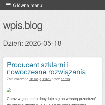
Przejdź
Główne menu
do
treści
wpis.blog
Dzień:
2026-05-18
Producent szklarni i
Zobacz wpisy
nowoczesne rozwiązania
Zamieszczono
18 maja, 2026
przez
admin
Coraz więcej osób decyduje się na własną przestrzeń
do uprawy warzyw i ziół, dlatego mała szklarnia