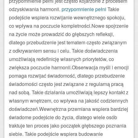
przypomnienie pełni jest często kojarzone z procesem
odzyskiwania harmonii.
przypomnienie pełni
Takie
podejście wspiera rozwijanie wewnętrznego spokoju,
co wpływa na poczucie kompletności.Nowe spojrzenie
na życie może prowadzić do głębszych refleksji,
dlatego przebudzenie jest tematem często związanym
z odkrywaniem sensu i celu. Takie doświadczenia
umożliwiają redefinicję własnych priorytetów, co
zwiększa poczucie harmonii.Obserwacja myśli i emocji
pomaga rozwijać świadomość, dlatego przebudzenie
świadomości często jest związane z regularną pracą
nad sobą. Takie działania umożliwiają lepszy kontakt z
własnym wnętrzem, co wpływa na jakość codziennych
doświadczeń.Wewnętrzna przemiana wspiera bardziej
świadome podejście do życia, dlatego wiele osób
traktuje ten proces jako początek głębszego poznania
siebie. Takie podejście wspiera budowanie