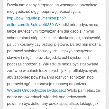
Dzięki nim osoby cierpiące na wrastające paznokcie
mogą odczuć ulgę i poprawę jakości życia.
http://bowling.info.pl/member.php?
action=profile&uid=149359
Wkładki ortopedyczne są
także skutecznym rozwiązaniem dla osób z innymi
schorzeniami stóp, takimi jak płaskostopie, koślawość,
paluch koślawy czy ostrogi piętowe. Dzięki nim można
poprawić stabilność stopy, zmniejszyć obciążenie
stawów i mięśni oraz złagodzić ból i dyskomfort
podczas chodzenia. Wkładki te mogą być stosowane
zarówno w celach leczniczych, jak i profilaktycznych,
aby zapobiec powstawaniu różnych schorzeń stóp i
poprawić ogólną kondycję ruchową organizmu.
Wkładki Ortopedyczne Bydgoszcz
Warto pamiętać, że
dobór odpowiednich wkładek ortopedycznych
powinien być dokonany przez specjalistę, takiego jak