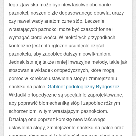
tego zjawiska może być niewłaściwe obcinanie
paznokci, noszenie źle dopasowanego obuwia, urazy
czy nawet wady anatomiczne stóp. Leczenie
wrastających paznokci może być czasochłonne i
wymagać cierpliwości. W niektórych przypadkach
konieczne jest chirurgiczne usunięcie części
paznokcia, aby zapobiec dalszym powikłaniom.
Jednak istnieją także mniej inwazyjne metody, takie jak
stosowanie wkładek ortopedycznych, które mogą
pomóc w korekcie ustawienia stopy i zmniejszeniu
nacisku na palce.
Gabinet podologiczny Bydgoszcz
Wkładki ortopedyczne są specjalnie zaprojektowane,
aby poprawić biomechanikę stóp i zapobiec różnym
schorzeniom, w tym wrastającym paznokciom.
Działają one poprzez korektę niewłaściwego
ustawienia stopy, zmniejszenie nacisku na palce oraz
poprawę równowagi i stabilności podczas chodzenia.