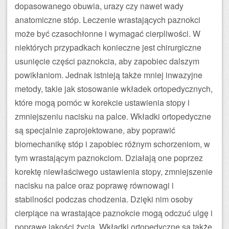
dopasowanego obuwia, urazy czy nawet wady
anatomiczne stóp. Leczenie wrastających paznokci
może być czasochłonne i wymagać cierpliwości. W
niektórych przypadkach konieczne jest chirurgiczne
usunięcie części paznokcia, aby zapobiec dalszym
powikłaniom. Jednak istnieją także mniej inwazyjne
metody, takie jak stosowanie wkładek ortopedycznych,
które mogą pomóc w korekcie ustawienia stopy i
zmniejszeniu nacisku na palce. Wkładki ortopedyczne
są specjalnie zaprojektowane, aby poprawić
biomechanikę stóp i zapobiec różnym schorzeniom, w
tym wrastającym paznokciom. Działają one poprzez
korektę niewłaściwego ustawienia stopy, zmniejszenie
nacisku na palce oraz poprawę równowagi i
stabilności podczas chodzenia. Dzięki nim osoby
cierpiące na wrastające paznokcie mogą odczuć ulgę i
poprawę jakości życia. Wkładki ortopedyczne są także