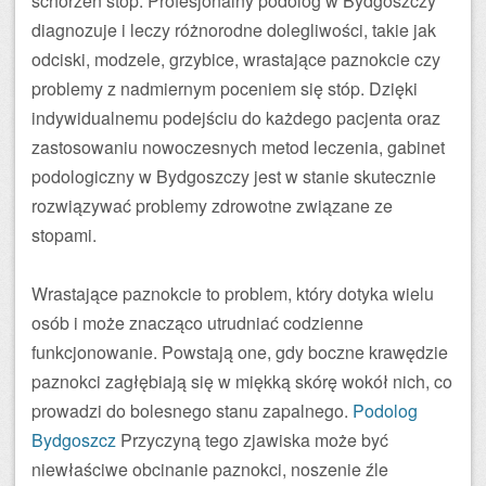
schorzeń stóp. Profesjonalny podolog w Bydgoszczy
diagnozuje i leczy różnorodne dolegliwości, takie jak
odciski, modzele, grzybice, wrastające paznokcie czy
problemy z nadmiernym poceniem się stóp. Dzięki
indywidualnemu podejściu do każdego pacjenta oraz
zastosowaniu nowoczesnych metod leczenia, gabinet
podologiczny w Bydgoszczy jest w stanie skutecznie
rozwiązywać problemy zdrowotne związane ze
stopami.
Wrastające paznokcie to problem, który dotyka wielu
osób i może znacząco utrudniać codzienne
funkcjonowanie. Powstają one, gdy boczne krawędzie
paznokci zagłębiają się w miękką skórę wokół nich, co
prowadzi do bolesnego stanu zapalnego.
Podolog
Bydgoszcz
Przyczyną tego zjawiska może być
niewłaściwe obcinanie paznokci, noszenie źle