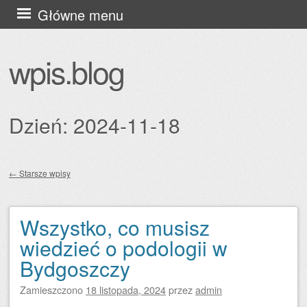
Przejdź
Główne menu
do
treści
wpis.blog
Dzień:
2024-11-18
←
Starsze wpisy
Zobacz wpisy
Wszystko, co musisz
wiedzieć o podologii w
Bydgoszczy
Zamieszczono
18 listopada, 2024
przez
admin