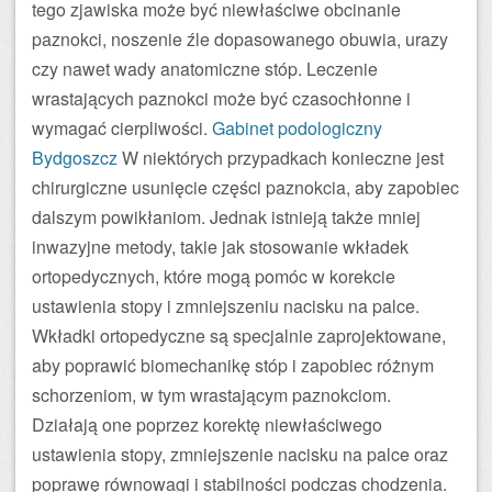
tego zjawiska może być niewłaściwe obcinanie
paznokci, noszenie źle dopasowanego obuwia, urazy
czy nawet wady anatomiczne stóp. Leczenie
wrastających paznokci może być czasochłonne i
wymagać cierpliwości.
Gabinet podologiczny
Bydgoszcz
W niektórych przypadkach konieczne jest
chirurgiczne usunięcie części paznokcia, aby zapobiec
dalszym powikłaniom. Jednak istnieją także mniej
inwazyjne metody, takie jak stosowanie wkładek
ortopedycznych, które mogą pomóc w korekcie
ustawienia stopy i zmniejszeniu nacisku na palce.
Wkładki ortopedyczne są specjalnie zaprojektowane,
aby poprawić biomechanikę stóp i zapobiec różnym
schorzeniom, w tym wrastającym paznokciom.
Działają one poprzez korektę niewłaściwego
ustawienia stopy, zmniejszenie nacisku na palce oraz
poprawę równowagi i stabilności podczas chodzenia.