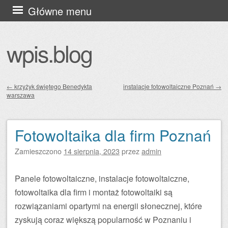
Przejdź
Główne menu
do
treści
wpis.blog
←
krzyżyk świętego Benedykta
instalacje fotowoltaiczne Poznań
→
warszawa
Zobacz wpisy
Fotowoltaika dla firm Poznań
Zamieszczono
14 sierpnia, 2023
przez
admin
Panele fotowoltaiczne, instalacje fotowoltaiczne,
fotowoltaika dla firm i montaż fotowoltaiki są
rozwiązaniami opartymi na energii słonecznej, które
zyskują coraz większą popularność w Poznaniu i