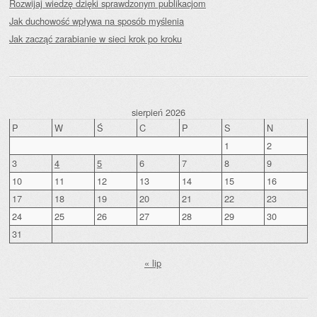
Rozwijaj wiedzę dzięki sprawdzonym publikacjom
Jak duchowość wpływa na sposób myślenia
Jak zacząć zarabianie w sieci krok po kroku
sierpień 2026
P
W
Ś
C
P
S
N
1
2
3
4
5
6
7
8
9
10
11
12
13
14
15
16
17
18
19
20
21
22
23
24
25
26
27
28
29
30
31
« lip